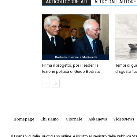
ARTICOLI CORRELATI
ALTRO DALL'AUTORE
Prima il progetto, poi il leader: la
Tempi di gu
lezione politica di Guido Bodrato
disgusto fuo
Homepage
Chi siamo
Giornale
Askanews
VideoNews
Il Domani d'Italia, quotidiano online, è iscritto al Registro della Pubblica 