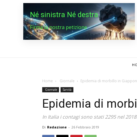
Né sinistra Né destra
Firma
Firma la nostra petizione
HO
Home
Giornale
Epidemia di morbillo in Giappo
Giornale
Sanità
Epidemia di morbi
In Italia i contagi sono stati 2295 nel 2018
Di
Redazione
-
26 Febbraio 2019