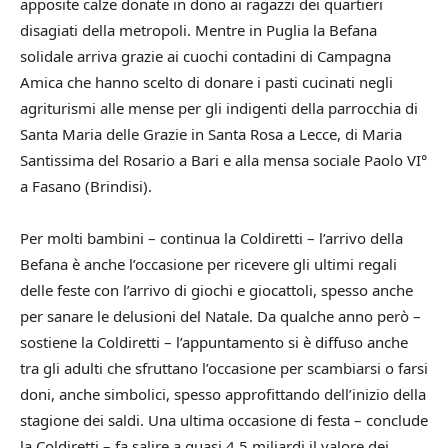
apposite calze donate in dono ai ragazzi dei quartieri
disagiati della metropoli. Mentre in Puglia la Befana
solidale arriva grazie ai cuochi contadini di Campagna
Amica che hanno scelto di donare i pasti cucinati negli
agriturismi alle mense per gli indigenti della parrocchia di
Santa Maria delle Grazie in Santa Rosa a Lecce, di Maria
Santissima del Rosario a Bari e alla mensa sociale Paolo VI°
a Fasano (Brindisi).
Per molti bambini – continua la Coldiretti – l’arrivo della
Befana è anche l’occasione per ricevere gli ultimi regali
delle feste con l’arrivo di giochi e giocattoli, spesso anche
per sanare le delusioni del Natale. Da qualche anno però –
sostiene la Coldiretti – l’appuntamento si è diffuso anche
tra gli adulti che sfruttano l’occasione per scambiarsi o farsi
doni, anche simbolici, spesso approfittando dell’inizio della
stagione dei saldi. Una ultima occasione di festa – conclude
la Coldiretti – fa salire a quasi 4,5 miliardi il valore dei