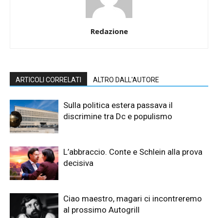
Redazione
ARTICOLI CORRELATI
ALTRO DALL'AUTORE
Sulla politica estera passava il
discrimine tra Dc e populismo
L’abbraccio. Conte e Schlein alla prova
decisiva
Ciao maestro, magari ci incontreremo
al prossimo Autogrill