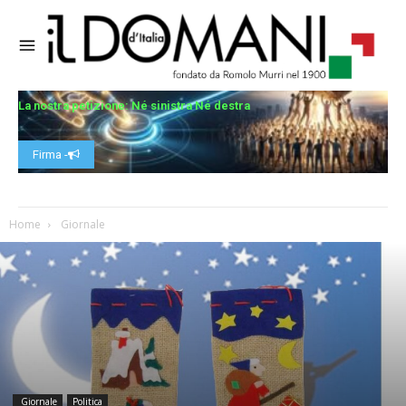
La nostra petizione: Né sinistra Né destra
Firma -
Home
Giornale
Giornale
Politica