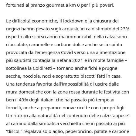
fortunati al pranzo gourmet a km 0 per i più poveri.
Le difficoltà economiche, il lockdown e la chiusura dei
negozi hanno pesato sugli acquisti, in calo stimato del 23%
rispetto allo scorso anno ma immancabili nella calza sono
cioccolate, caramelle e carbone dolce anche se la spinta
provocata dall’emergenza Covid verso una alimentazione
più salutista contagia la Befana 2021 e in molte famiglie –
sottolinea la Coldiretti – tornano anche fichi e prugne
secche, nocciole, noci e soprattutto biscotti fatti in casa.
Una tendenza favorita dall’impossibilità di uscire dalle
mura domestiche con la zona rossa durante le festività con
ben il 49% degli italiani che ha passato più tempo ai
fornelli, anche a preparare nuove ricette con i propri figli.
Un ritorno alla naturalità nel contenuto delle calze “appese”
al camino dalla simpatica vecchietta che in passato ai più
“discoli” regalava solo aglio, peperoncino, patate e carbone