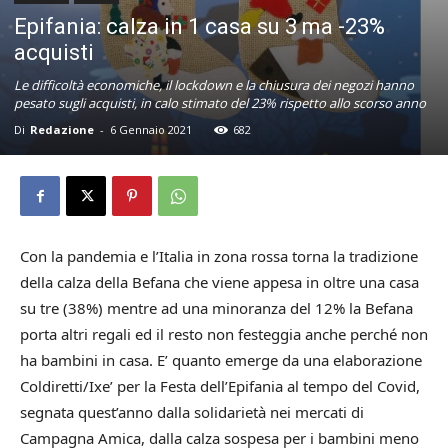
Epifania: calza in 1 casa su 3 ma -23%
acquisti
Le difficoltà economiche, il lockdown e la chiusura dei negozi hanno
pesato sugli acquisti, in calo stimato del 23% rispetto allo scorso anno
Di
Redazione
-
6 Gennaio 2021
682
Con la pandemia e l’Italia in zona rossa torna la tradizione
della calza della Befana che viene appesa in oltre una casa
su tre (38%) mentre ad una minoranza del 12% la Befana
porta altri regali ed il resto non festeggia anche perché non
ha bambini in casa. E’ quanto emerge da una elaborazione
Coldiretti/Ixe’ per la Festa dell’Epifania al tempo del Covid,
segnata quest’anno dalla solidarietà nei mercati di
Campagna Amica, dalla calza sospesa per i bambini meno