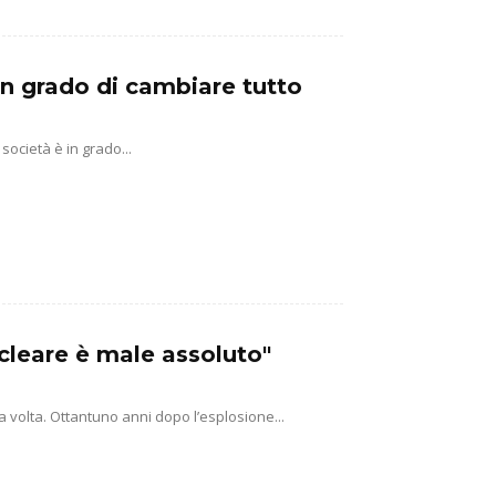
in grado di cambiare tutto
società è in grado...
ucleare è male assoluto"
 volta. Ottantuno anni dopo l’esplosione...