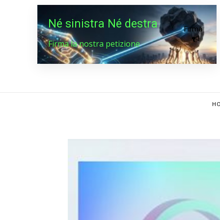
Né sinistra Né destra
Firma
Firma la nostra petizione
HO