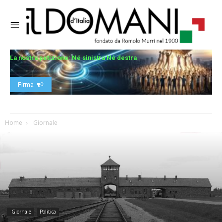
La nostra petizione: Né sinistra Né destra
Firma -
Home
Giornale
Giornale
Politica