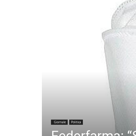
Giornale
Politica
Federfarma: “