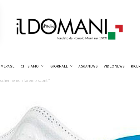
MEPAGE
CHI SIAMO
GIORNALE
ASKANEWS
VIDEONEWS
RICE
scherine non faremo sconti”