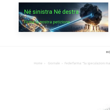
Né sinistra Né destra
Firma
Firma la nostra petizione
HO
Home
Giornale
Federfarma: “Su speculazioni ma