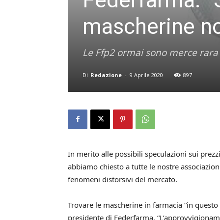
mascherine no
Le Ffp2 ormai sono merce rara
Di
Redazione
-
9 Aprile 2020
897
In merito alle possibili speculazioni sui pre
abbiamo chiesto a tutte le nostre associazioni
fenomeni distorsivi del mercato.
Trovare le mascherine in farmacia “in ques
presidente di Federfarma. “L’approvvigionam