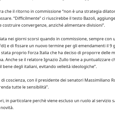
a che il ritorno in commissione “non è una strategia dilator
ssare. “Difficilmente” ci riuscirebbe il testo Bazoli, aggiung
e costruire convergenze, anziché alimentare divisioni”.
nciata nei giorni scorsi quando in commissione, sempre con u
 (Fdi) e di fissare un nuovo termine per gli emendamenti il 9 gi
ra stata proprio Forza Italia che ha deciso di proporre dell
rena. Anche se il relatore Ignazio Zullo tiene a puntualizzare 
 bene degli italiani, evitando velleità ideologiche”.
rtà di coscienza, con il presidente dei senatori Massimiliano 
nda tutte le sensibilità”.
ri, in particolare perchè viene escluso un ruolo al servizio s
 novità.