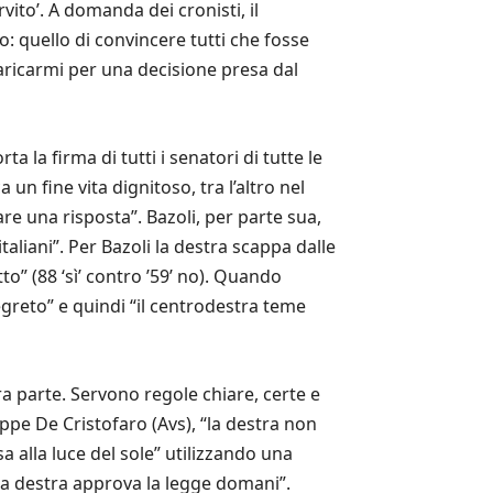
vito’. A domanda dei cronisti, il
o: quello di convincere tutti che fosse
aricarmi per una decisione presa dal
 la firma di tutti i senatori di tutte le
n fine vita dignitoso, tra l’altro nel
are una risposta”. Bazoli, per parte sua,
aliani”. Per Bazoli la destra scappa dalle
to” (88 ‘sì’ contro ’59’ no). Quando
segreto” e quindi “il centrodestra teme
ra parte. Servono regole chiare, certe e
eppe De Cristofaro (Avs), “la destra non
 alla luce del sole” utilizzando una
 la destra approva la legge domani”.