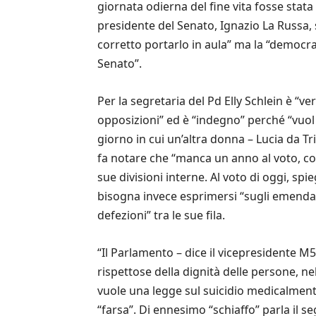
giornata odierna del fine vita fosse stata 
presidente del Senato, Ignazio La Russa, s
corretto portarlo in aula” ma la “democr
Senato”.
Per la segretaria del Pd Elly Schlein è “v
opposizioni” ed è “indegno” perché “vuol 
giorno in cui un’altra donna – Lucia da Tri
fa notare che “manca un anno al voto, cos
sue divisioni interne. Al voto di oggi, spi
bisogna invece esprimersi “sugli emendamen
defezioni” tra le sue fila.
“Il Parlamento – dice il vicepresidente M5
rispettose della dignità delle persone, ne
vuole una legge sul suicidio medicalmente
“farsa”. Di ennesimo “schiaffo” parla il 