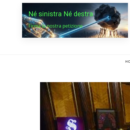
Né sinistra Né destra
Firma
Firma la nostra petizione
HO