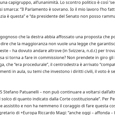
una capigruppo, all’unanimità. Lo scontro politico è così ‘ser
i smarca: “Il Parlamento è sovrano. Io il mio lavoro l’ho fatt
azia è questa” e “da presidente del Senato non posso ramm
ergognoso che la destra abbia affossato una proposta che porta
dire che la maggioranza non vuole una legge che garantisca u
este – ha dovuto andare altrove (in Svizzera, n.d.r.) per trov
a si torna a fare in commissione? Non prendete in giro gli it
ega, che “era procedurale”, il centrodestra è arrivato “compat
ti in aula, su temi che investono i diritti civili, il voto è 
S Stefano Patuanelli – non può continuare a voltarsi dall’alt
l solco di quanto indicato dalla Corte costituzionale”. Per P
 assistito e non ha nemmeno il coraggio di fare questa cosa
segretario di +Europa Riccardo Magi: “anche oggi – affonda –