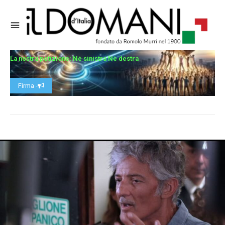
La nostra petizione: Né sinistra Né destra
Firma -