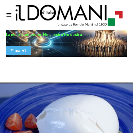
La nostra petizione: Né sinistra Né destra
Firma -