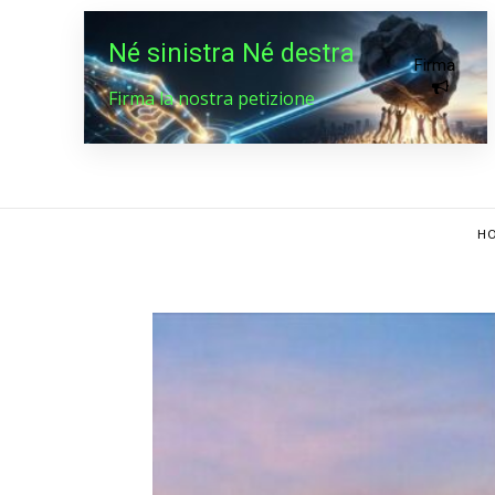
Né sinistra Né destra
Firma
Firma la nostra petizione
HO