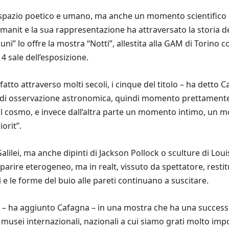
o spazio poetico e umano, ma anche un momento scientifico 
manit e la sua rappresentazione ha attraversato la storia del
luni” lo offre la mostra “Notti”, allestita alla GAM di Torino 
4 sale dell’esposizione.
fatto attraverso molti secoli, i cinque del titolo – ha dett
di osservazione astronomica, quindi momento prettamente sc
o il cosmo, e invece dall’altra parte un momento intimo, un 
orit”.
alilei, ma anche dipinti di Jackson Pollock o sculture di Lou
arire eterogeneo, ma in realt, vissuto da spettatore, restitu
noi e le forme del buio alle pareti continuano a suscitare.
 – ha aggiunto Cafagna – in una mostra che ha una successi
da musei internazionali, nazionali a cui siamo grati molto im