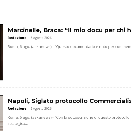
Marcinelle, Braca: “Il mio docu per chi h
Redazione
-
6 Agosto 2026
Roma, 6 ago. (askanews) - "Questo documentario è nato per commemorar
Napoli, Siglato protocollo Commercialis
Redazione
-
6 Agosto 2026
Roma, 6 ago. (askanews) - "Con la sottoscrizione di questo protocollo
strategica...