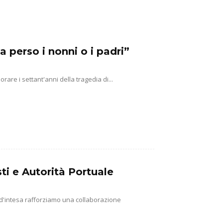
a perso i nonni o i padri”
e i settant'anni della tragedia di...
ti e Autorità Portuale
 d'intesa rafforziamo una collaborazione