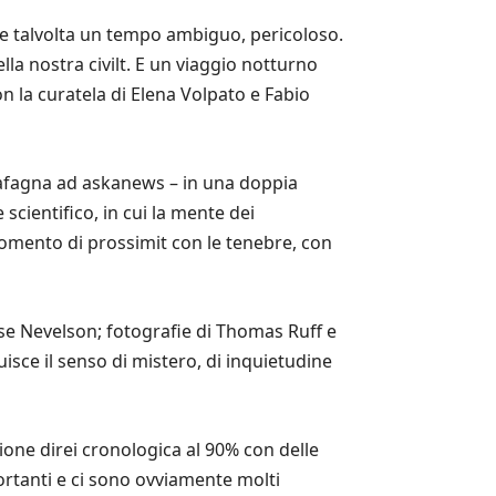
e talvolta un tempo ambiguo, pericoloso.
la nostra civilt. E un viaggio notturno
con la curatela di Elena Volpato e Fabio
o Cafagna ad askanews – in una doppia
ientifico, in cui la mente dei
momento di prossimit con le tenebre, con
ise Nevelson; fotografie di Thomas Ruff e
isce il senso di mistero, di inquietudine
one direi cronologica al 90% con delle
portanti e ci sono ovviamente molti