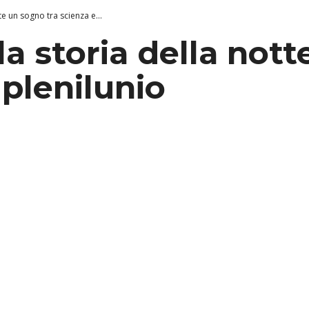
te un sogno tra scienza e...
la storia della not
 plenilunio