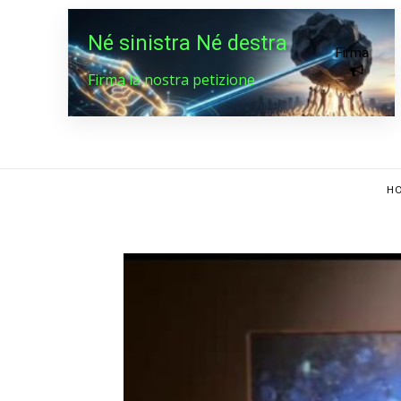
Né sinistra Né destra
Firma
Firma la nostra petizione
HO