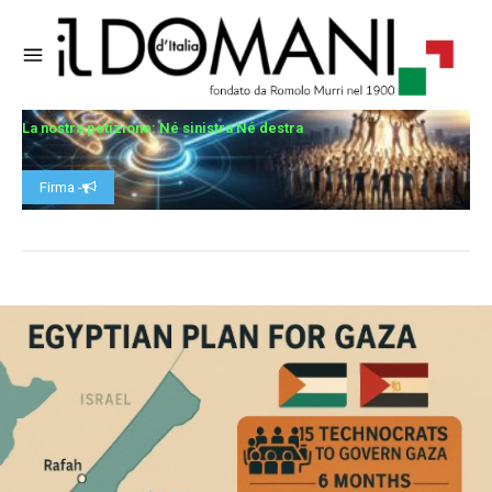
La nostra petizione: Né sinistra Né destra
Firma -