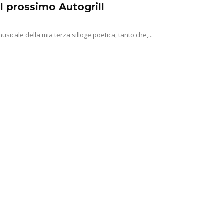
l prossimo Autogrill
usicale della mia terza silloge poetica, tanto che,...