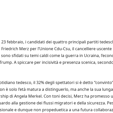
a 23 febbraio, i candidati dei quattro principali partiti tedes
L. Friedrich Merz per l’Unione Cdu-Csu, il cancelliere uscente
i sono sfidati su temi caldi come la guerra in Ucraina, l’eco
ump. A spiccare per incisività e presenza scenica, secondo u
tidiano tedesco, il 32% degli spettatori si è detto “convinto”
Non è solo l’età matura a distinguerlo, ma anche la sua lung
ship di Angela Merkel. Con toni decisi, Merz ha promesso un
rdo alla gestione dei flussi migratori e della sicurezza. Pe
casionale e dunque non propeduetica a una futura collabora