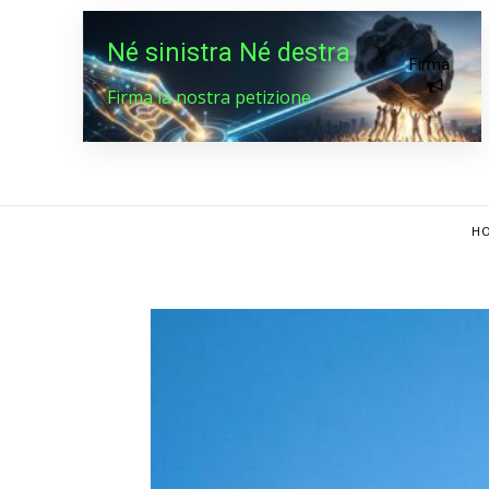
Né sinistra Né destra
Firma
Firma la nostra petizione
HO