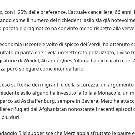
 con il 25% delle preferenze. L’attuale cancelliere, 66 anni, 
ndo come il numero dei richiedenti asilo sia già notevolmen
cio pacato e pragmatico ha convinto meno rispetto alla verv
conomia uscente e volto di spicco dei Verdi, ha ottenuto solo
ultato di parità che rivela un’elettorato polarizzato, diviso 
igratorie di Weidel, 46 anni. Quest’ultima ha dichiarato che l
enza però spiegare come intenda farlo.
acceso sul tema dei migranti e della sicurezza, un argoment
chiedente asilo afgano ha investito la folla a Monaco e, un m
n parco ad Aschaffenburg, sempre in Baviera. Merz ha attac
ere rifugiati dall’Afghanistan nonostante i recenti episodi d
più duri.
sondaggio Bild suggerisce che Merz abbia sfruttato le paure e