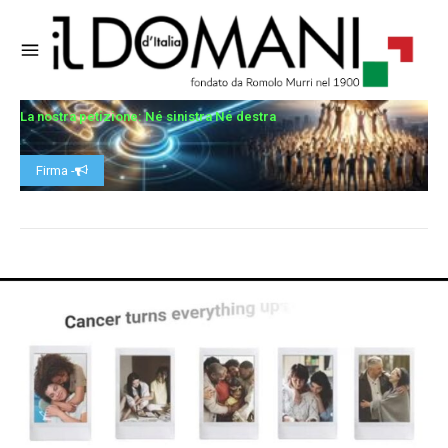
La nostra petizione: Né sinistra Né destra
Firma -