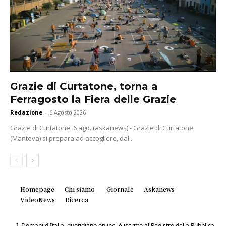
Grazie di Curtatone, torna a
Ferragosto la Fiera delle Grazie
Redazione
-
6 Agosto 2026
Grazie di Curtatone, 6 ago. (askanews) - Grazie di Curtatone
(Mantova) si prepara ad accogliere, dal...
Homepage
Chi siamo
Giornale
Askanews
VideoNews
Ricerca
Il Domani d'Italia, quotidiano online, è iscritto al Registro della Pubblica