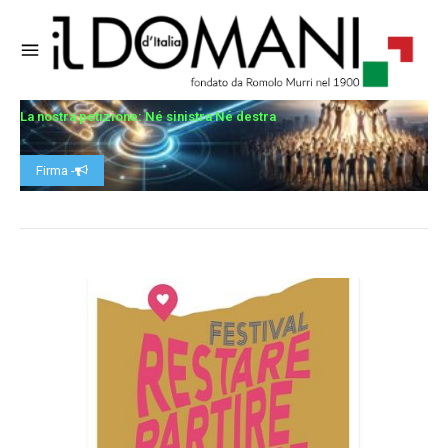
La nostra petizione: Né sinistra Né destra
Firma -