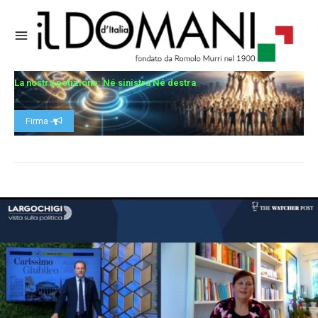
La nostra petizione: Né sinistra Né destra
Firma -