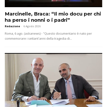
Marcinelle, Braca: “Il mio docu per chi
ha perso i nonni o i padri”
Redazione
-
6 Agosto 2026
Roma, 6 ago. (askanews) - "Questo documentario è nato per
commemorare i settant'anni della tragedia di...