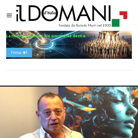
La nostra petizione: Né sinistra Né destra
Firma -