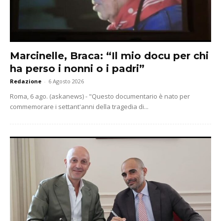
Marcinelle, Braca: “Il mio docu per chi
ha perso i nonni o i padri”
Redazione
-
6 Agosto 2026
Roma, 6 ago. (askanews) - "Questo documentario è nato per
commemorare i settant'anni della tragedia di...