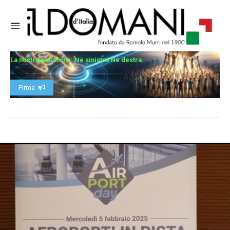
La nostra petizione: Né sinistra Né destra
Firma -