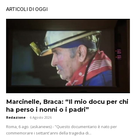
ARTICOLI DI OGGI
Marcinelle, Braca: “Il mio docu per chi
ha perso i nonni o i padri”
Redazione
-
6 Agosto 2026
Roma, 6 ago. (askanews) - "Questo documentario è nato per
commemorare i settant'anni della tragedia di...