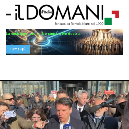
La nostra petizione: Né sinistra Né destra
Firma -