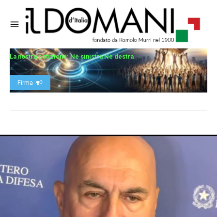
La nostra petizione: Né sinistra Né destra
Firma -