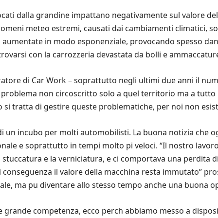
ati dalla grandine impattano negativamente sul valore delle
omeni meteo estremi, causati dai cambiamenti climatici, so
o aumentate in modo esponenziale, provocando spesso danni
rovarsi con la carrozzeria devastata da bolli e ammaccatur
ratore di Car Work – soprattutto negli ultimi due anni il num
 problema non circoscritto solo a quel territorio ma a tutto i
 si tratta di gestire queste problematiche, per noi non esist
 un incubo per molti automobilisti. La buona notizia che og
zionale e soprattutto in tempi molto pi veloci. “Il nostro lav
a stuccatura e la verniciatura, e ci comportava una perdita di
di conseguenza il valore della macchina resta immutato” pro
ociale, ma pu diventare allo stesso tempo anche una buona o
re grande competenza, ecco perch abbiamo messo a disposi