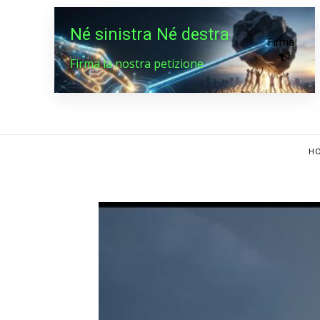
Né sinistra Né destra
Firma
Firma la nostra petizione
HO