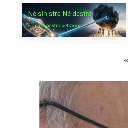
Né sinistra Né destra
Firma
Firma la nostra petizione
HO