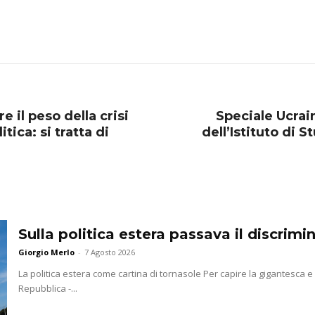
e il peso della crisi
Speciale Ucrain
ica: si tratta di
dell’Istituto di S
Sulla politica estera passava il discrim
Giorgio Merlo
-
7 Agosto 2026
La politica estera come cartina di tornasole Per capire la gigantesca 
Repubblica -...