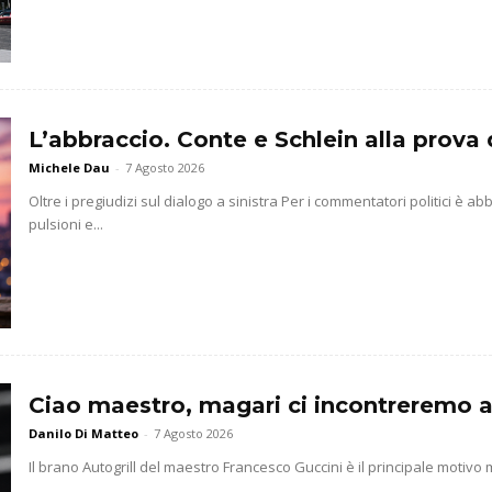
L’abbraccio. Conte e Schlein alla prova 
Michele Dau
-
7 Agosto 2026
Oltre i pregiudizi sul dialogo a sinistra Per i commentatori politici è 
pulsioni e...
Ciao maestro, magari ci incontreremo a
Danilo Di Matteo
-
7 Agosto 2026
Il brano Autogrill del maestro Francesco Guccini è il principale motivo m