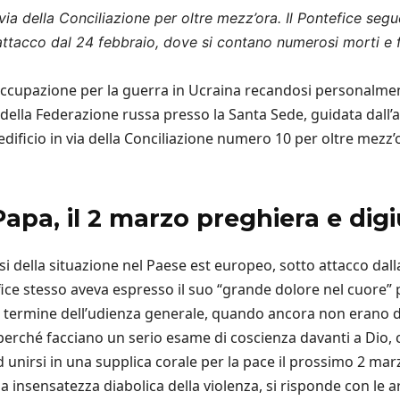
ia della Conciliazione per oltre mezz’ora. Il Pontefice segu
tacco dal 24 febbraio, dove si contano numerosi morti e feri
occupazione per la guerra in Ucraina recandosi personalme
della Federazione russa presso la Santa Sede, guidata dall
ll’edificio in via della Conciliazione numero 10 per oltre mez
 Papa, il 2 marzo preghiera e dig
i della situazione nel Paese est europeo, sotto attacco dalla
fice stesso aveva espresso il suo “grande dolore nel cuore” 
 termine dell’udienza generale, quando ancora non erano def
perché facciano un serio esame di coscienza davanti a Dio, ch
ad unirsi in una supplica corale per la pace il prossimo 2 ma
 insensatezza diabolica della violenza, si risponde con le ar