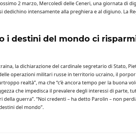
il prossimo 2 marzo, Mercoledì delle Ceneri, una giornata di 
 si dedichino intensamente alla preghiera e al digiuno. La Re
o i destini del mondo ci risparmi
l’Ucraina, la dichiarazione del cardinale segretario di Stato, P
e operazioni militari russe in territorio ucraino, il porpor
troppo realtà”, ma che “c’è ancora tempo per la buona volon
ggezza che impedisca il prevalere degli interessi di parte, tu
rori della guerra”. “Noi credenti – ha detto Parolin – non pe
destini del mondo”.