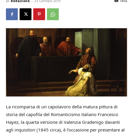
Di
Redazione
-
23 Gennaio 2019
1416
La ricomparsa di un capolavoro della matura pittura di
storia del capofila del Romanticismo italiano Francesco
Hayez, la quarta versione di Valenzia Gradenigo davanti
agli inquisitori (1845 circa), è l’occasione per presentare al