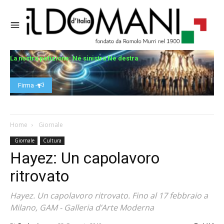
La nostra petizione: Né sinistra Né destra
Firma -
Home
Giornale
Giornale
Cultura
Hayez: Un capolavoro
ritrovato
Hayez. Un capolavoro ritrovato. Fino al 17 febbraio a
Milano, GAM - Galleria d’Arte Moderna