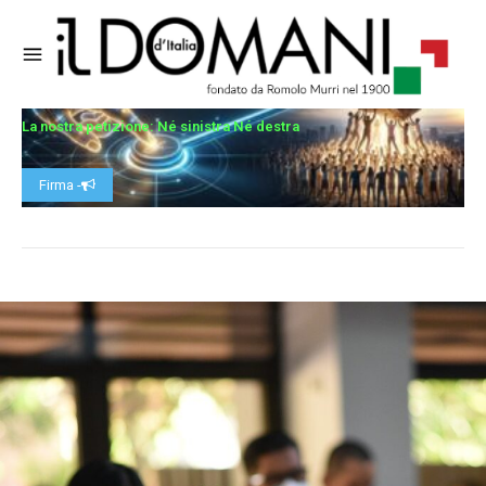
La nostra petizione: Né sinistra Né destra
Firma -