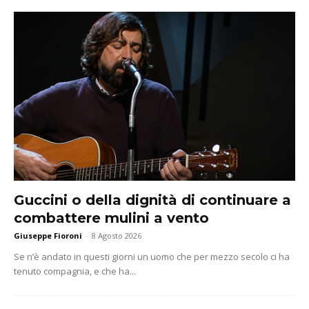
Guccini o della dignità di continuare a
combattere mulini a vento
Giuseppe Fioroni
-
8 Agosto 2026
Se n’è andato in questi giorni un uomo che per mezzo secolo ci ha
tenuto compagnia, e che ha...