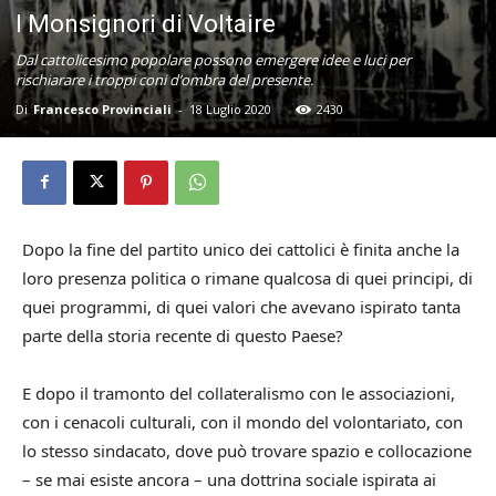
I Monsignori di Voltaire
Dal cattolicesimo popolare possono emergere idee e luci per
rischiarare i troppi coni d’ombra del presente.
Di
Francesco Provinciali
-
18 Luglio 2020
2430
Dopo la fine del partito unico dei cattolici è finita anche la
loro presenza politica o rimane qualcosa di quei principi, di
quei programmi, di quei valori che avevano ispirato tanta
parte della storia recente di questo Paese?
E dopo il tramonto del collateralismo con le associazioni,
con i cenacoli culturali, con il mondo del volontariato, con
lo stesso sindacato, dove può trovare spazio e collocazione
– se mai esiste ancora – una dottrina sociale ispirata ai