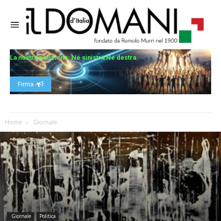
La nostra petizione: Né sinistra Né destra
Firma -
Home
Giornale
Giornale
Politica