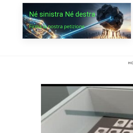
Né sinistra Né destra
Firma
Firma la nostra petizione
HO