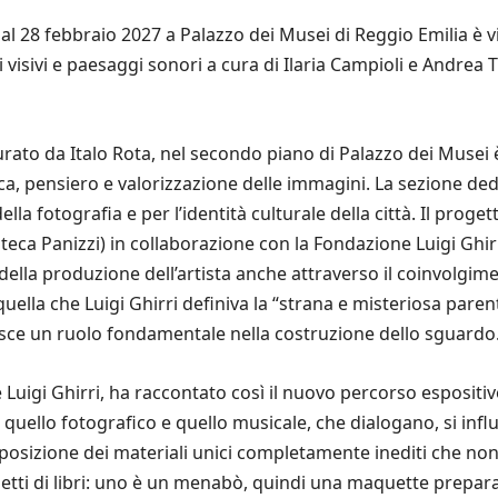
al 28 febbraio 2027 a Palazzo dei Musei di Reggio Emilia è vi
 visivi e paesaggi sonori a cura di Ilaria Campioli e Andrea T
curato da Italo Rota, nel secondo piano di Palazzo dei Muse
rca, pensiero e valorizzazione delle immagini. La sezione de
 della fotografia e per l’identità culturale della città. Il p
lioteca Panizzi) in collaborazione con la Fondazione Luigi Gh
ella produzione dell’artista anche attraverso il coinvolgime
a quella che Luigi Ghirri definiva la “strana e misteriosa pa
uisce un ruolo fondamentale nella costruzione dello sguardo
Luigi Ghirri, ha raccontato così il nuovo percorso espositivo
i, quello fotografico e quello musicale, che dialogano, si in
posizione dei materiali unici completamente inediti che non
tti di libri: uno è un menabò, quindi una maquette preparato