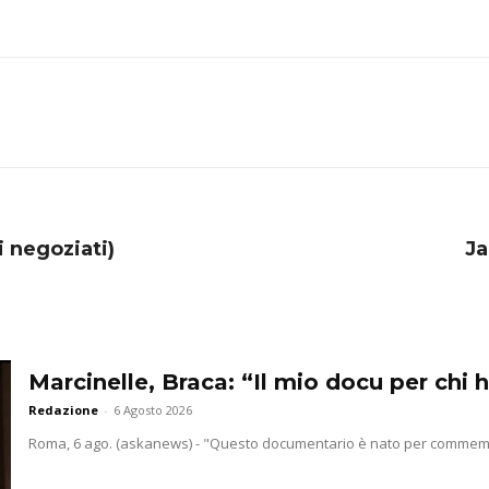
li negoziati)
Ja
Marcinelle, Braca: “Il mio docu per chi h
Redazione
-
6 Agosto 2026
Roma, 6 ago. (askanews) - "Questo documentario è nato per commemorar