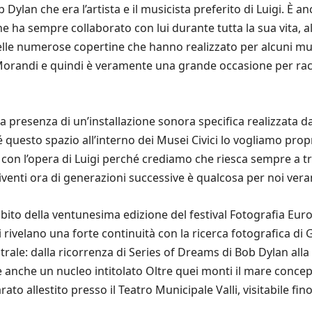
ylan che era l’artista e il musicista preferito di Luigi. È 
 ha sempre collaborato con lui durante tutta la sua vita, all
lle numerose copertine che hanno realizzato per alcuni mu
a-Morandi e quindi è veramente una grande occasione per racc
la presenza di un’installazione sonora specifica realizzata d
questo spazio all’interno dei Musei Civici lo vogliamo propr
i con l’opera di Luigi perché crediamo che riesca sempre a 
viventi ora di generazioni successive è qualcosa per noi ve
mbito della ventunesima edizione del festival Fotografia E
i rivelano una forte continuità con la ricerca fotografica di
ale: dalla ricorrenza di Series of Dreams di Bob Dylan alla 
anche un nucleo intitolato Oltre quei monti il mare concepi
o allestito presso il Teatro Municipale Valli, visitabile fin