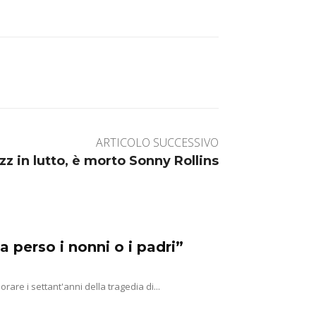
ARTICOLO SUCCESSIVO
zz in lutto, è morto Sonny Rollins
a perso i nonni o i padri”
e i settant'anni della tragedia di...