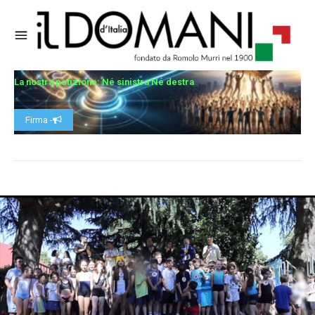
La nostra petizione: Né sinistra Né destra
Firma -