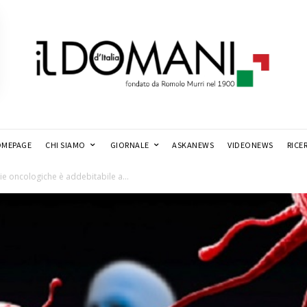
MEPAGE
CHI SIAMO
GIORNALE
ASKANEWS
VIDEONEWS
RICE
gie oncologiche è addebitabile a...