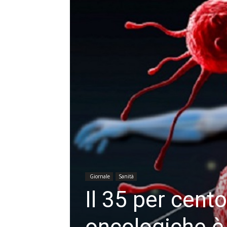
Giornale
Sanità
Il 35 per cento
oncologiche è 