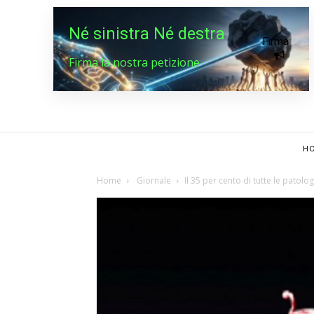
Né sinistra Né destra
Firma
Firma la nostra petizione
HO
Home
Giornale
Il 35 per cento di tutte le patolo