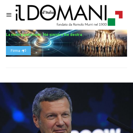
La nostra petizione: Né sinistra Né destra
Firma -