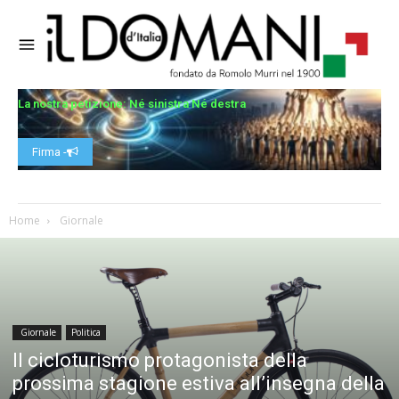
La nostra petizione: Né sinistra Né destra
Firma -
Home
Giornale
Giornale
Politica
Il cicloturismo protagonista della
prossima stagione estiva all’insegna della