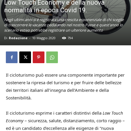
Low Touch Economy e della nuova
normalità in epoca Covid 19.
Negli ultimi anni si è registrata una crescita esponenziale di chi sceglie
di trascorrere le vacanze pedalando nel nostro Paese e quest’anno lo
scenario estivo potrebbe registrare un ulteriore aumento
Di
Redazione
-
10 Maggio 2020
794
Il cicloturismo può essere una componente importante per
sostenere la ripresa del turismo e per fruire delle bellezze
dei territori italiani all’insegna dell’Ambiente e della
Sostenibilità.
Il cicloturismo esprime i caratteri distintivi della
Low Touch
Economy
– sicurezza, salute, distanziamento, corto raggio –
ed è un candidato d’eccellenza alle esigenze di “nuova