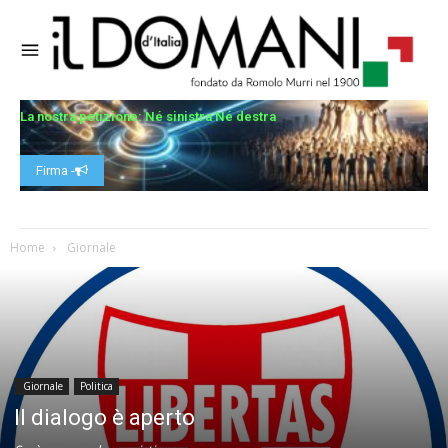
La nostra petizione: Né sinistra Né destra
Firma -
Home
Giornale
Giornale
Politica
Il dialogo è aperto