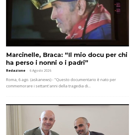
Marcinelle, Braca: “Il mio docu per chi
ha perso i nonni o i padri”
Redazione
-
6 Agosto 2026
Roma, 6 ago. (askanews) - "Questo documentario è nato per
commemorare i settant'anni della tragedia di...