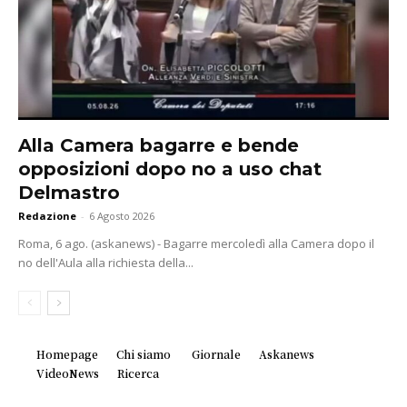
Alla Camera bagarre e bende
opposizioni dopo no a uso chat
Delmastro
Redazione
-
6 Agosto 2026
Roma, 6 ago. (askanews) - Bagarre mercoledì alla Camera dopo il
no dell'Aula alla richiesta della...
Homepage
Chi siamo
Giornale
Askanews
VideoNews
Ricerca