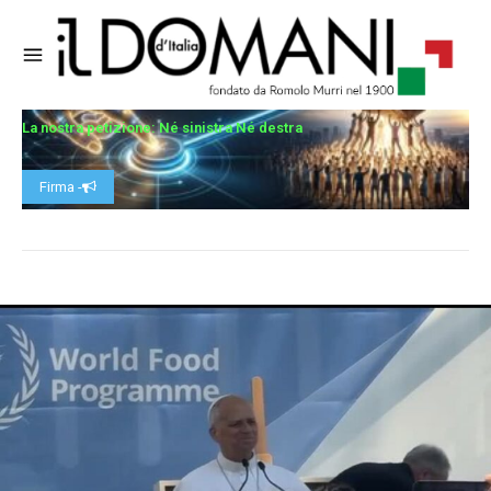
La nostra petizione: Né sinistra Né destra
Firma -