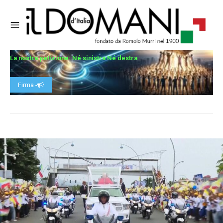
La nostra petizione: Né sinistra Né destra
Firma -