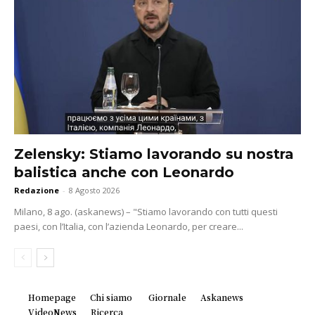
Zelensky: Stiamo lavorando su nostra
balistica anche con Leonardo
Redazione
-
8 Agosto 2026
Milano, 8 ago. (askanews) – "Stiamo lavorando con tutti questi
paesi, con l’Italia, con l’azienda Leonardo, per creare...
Homepage
Chi siamo
Giornale
Askanews
VideoNews
Ricerca