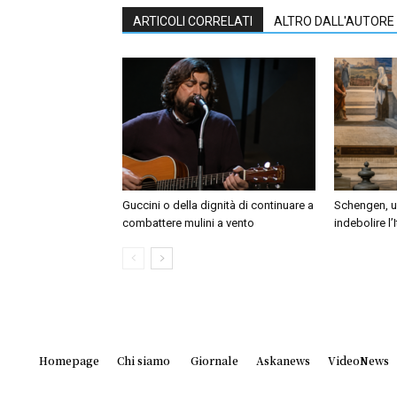
ARTICOLI CORRELATI
ALTRO DALL'AUTORE
Guccini o della dignità di continuare a
Schengen, un
combattere mulini a vento
indebolire l’
Homepage
Chi siamo
Giornale
Askanews
VideoNews