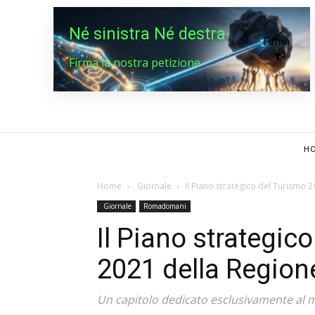
Né sinistra Né destra
Firma
Firma la nostra petizione
HO
Home
Giornale
Il Piano strategico del Turismo 
Giornale
Romadomani
Il Piano strategic
2021 della Region
Un capitolo dedicato esclusivamente al 