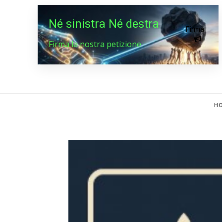
Né sinistra Né destra
Firma
Firma la nostra petizione
HO