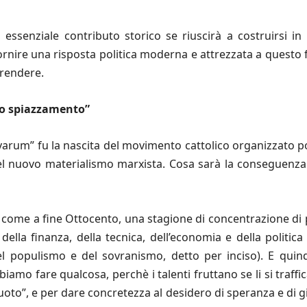
 essenziale contributo storico se riuscirà a costruirsi i
fornire una risposta politica moderna e attrezzata a questo
prendere.
to spiazzamento”
um” fu la nascita del movimento cattolico organizzato polit
 del nuovo materialismo marxista. Cosa sarà la conseguenza
 come a fine Ottocento, una stagione di concentrazione di
ella finanza, della tecnica, dell’economia e della politica
el populismo e del sovranismo, detto per inciso). E qui
biamo fare qualcosa, perchè i talenti fruttano se li si traff
uoto”, e per dare concretezza al desidero di speranza e di g