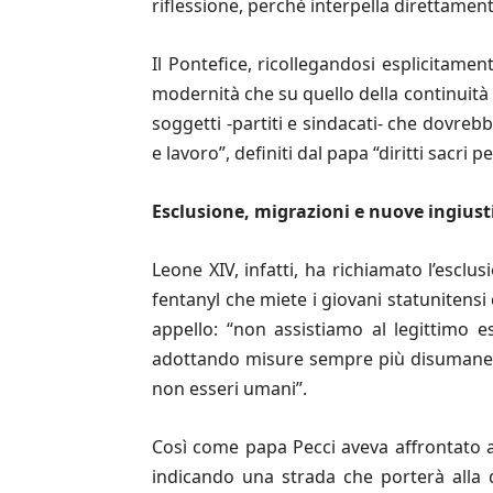
riflessione, perchè interpella direttament
Il Pontefice, ricollegandosi esplicitame
modernità che su quello della continuità c
soggetti -partiti e sindacati- che dovrebb
e lavoro”, definiti dal papa “diritti sacri pe
Esclusione, migrazioni e nuove ingiusti
Leone XIV, infatti, ha richiamato l’esclu
fentanyl che miete i giovani statunitensi
appello: “non assistiamo al legittimo e
adottando misure sempre più disumane -p
non esseri umani”.
Così come papa Pecci aveva affrontato a 
indicando una strada che porterà alla d