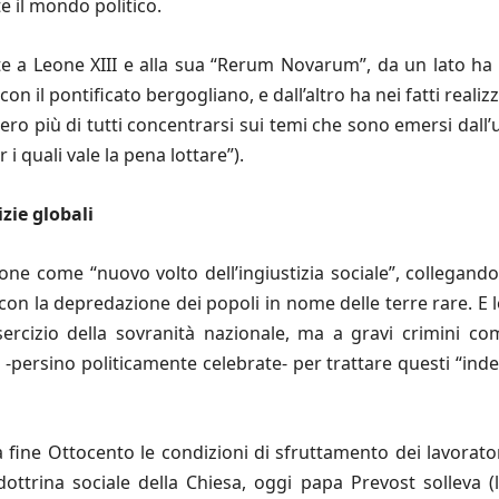
e il mondo politico.
nte a Leone XIII e alla sua “Rerum Novarum”, da un lato ha c
on il pontificato bergogliano, e dall’altro ha nei fatti real
ero più di tutti concentrarsi sui temi che sono emersi dall’u
r i quali vale la pena lottare”).
zie globali
sione come “nuovo volto dell’ingiustizia sociale”, collegan
 con la depredazione dei popoli in nome delle terre rare. E l
sercizio della sovranità nazionale, ma a gravi crimini com
ersino politicamente celebrate- per trattare questi “inde
fine Ottocento le condizioni di sfruttamento dei lavorator
ottrina sociale della Chiesa, oggi papa Prevost solleva (l