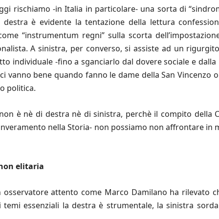
 oggi rischiamo -in Italia in particolare- una sorta di “sind
estra è evidente la tentazione della lettura confessional
 come “instrumentum regni” sulla scorta dell’impostazione
nalista. A sinistra, per converso, si assiste ad un rigurgi
to individuale -fino a sganciarlo dal dovere sociale e dalla
tolici vanno bene quando fanno le dame della San Vincenzo o
 politica.
non è nè di destra nè di sinistra, perchè il compito della 
suo inveramento nella Storia- non possiamo non affrontare i
non elitaria
 osservatore attento come Marco Damilano ha rilevato che t
emi essenziali la destra è strumentale, la sinistra sorda e 