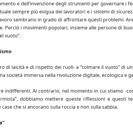
guamento e dell’invenzione degli strumenti per governare i feno
le sempre più esigua dei lavoratori e i sistemi di sicurezza 
i lavoro sembrano in grado di affrontare questi problemi. An
te. Perciò i movimenti popolari, insieme alle persone di buona 
l vuoto”.
rmismo
o di laicità e di rispetto dei ruoli- a “colmare il vuoto” di 
una società immersa nella rivoluzione digitale, ecologica e ge
e indifferenti. Al contrario, nel momento in cui stiamo -
ormista”, dobbiamo mettere queste riflessioni e questi te
 case che si
ancorano sulla roccia e non sulla sabbia.
a”