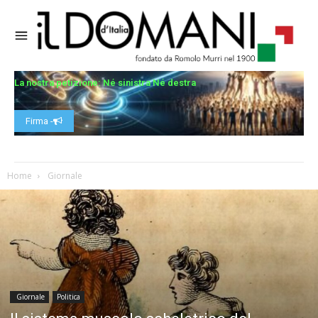
La nostra petizione: Né sinistra Né destra
Firma -
Home
Giornale
Giornale
Politica