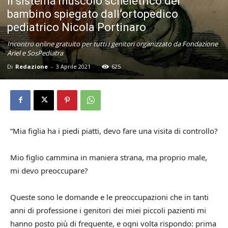
Il sistema muscolo scheletrico del
bambino spiegato dall’ortopedico
pediatrico Nicola Portinaro
Incontro online gratuito per tutti i genitori organizzato da Fondazione
Ariel e SosPediatra
Di
Redazione
-
3 Aprile 2021
625
“Mia figlia ha i piedi piatti, devo fare una visita di controllo?
Mio figlio cammina in maniera strana, ma proprio male,
mi devo preoccupare?
Queste sono le domande e le preoccupazioni che in tanti
anni di professione i genitori dei miei piccoli pazienti mi
hanno posto più di frequente, e ogni volta rispondo: prima