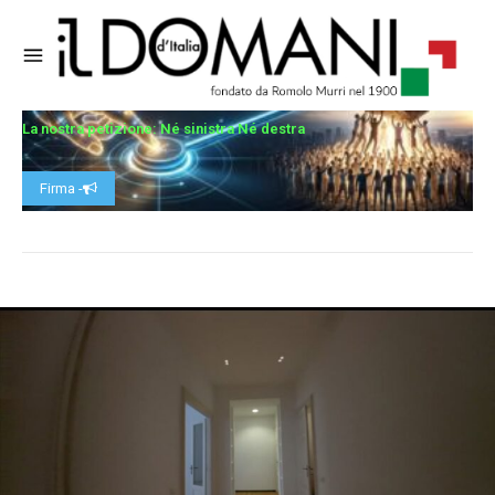
La nostra petizione: Né sinistra Né destra
Firma -