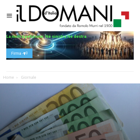
La nostra petizione: Né sinistra Né destra
Firma -
Home
Giornale