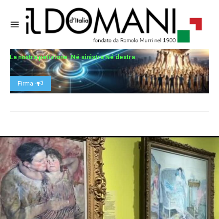
La nostra petizione: Né sinistra Né destra
Firma -