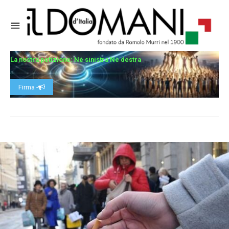
La nostra petizione: Né sinistra Né destra
Firma -