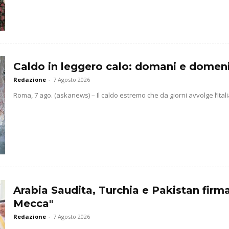
Caldo in leggero calo: domani e domenic
Redazione
-
7 Agosto 2026
Roma, 7 ago. (askanews) – Il caldo estremo che da giorni avvolge l’Ita
Arabia Saudita, Turchia e Pakistan firm
Mecca"
Redazione
-
7 Agosto 2026