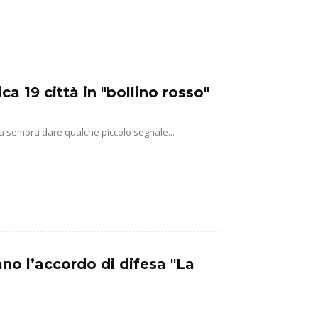
a 19 città in "bollino rosso"
lia sembra dare qualche piccolo segnale...
ano l’accordo di difesa "La