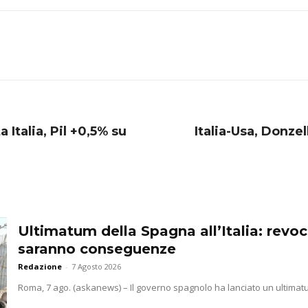
 Italia, Pil +0,5% su
Italia-Usa, Donzel
Ultimatum della Spagna all’Italia: revoc
saranno conseguenze
Redazione
-
7 Agosto 2026
Roma, 7 ago. (askanews) – Il governo spagnolo ha lanciato un ultimatum a