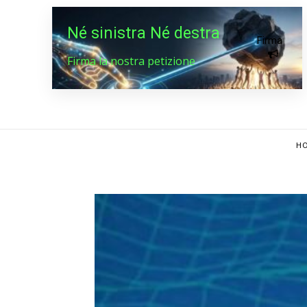
Né sinistra Né destra
Firma
Firma la nostra petizione
HO