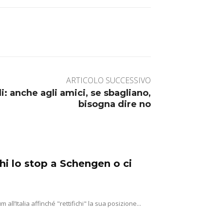
ARTICOLO SUCCESSIVO
li: anche agli amici, se sbagliano,
bisogna dire no
hi lo stop a Schengen o ci
ll’Italia affinché "rettifichi" la sua posizione...