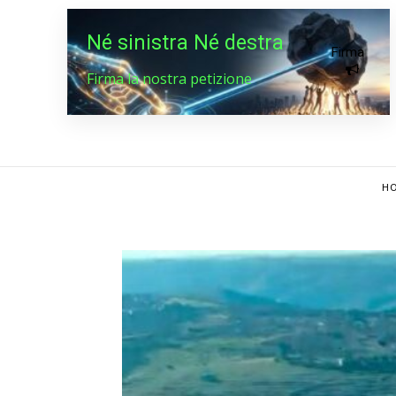
Né sinistra Né destra
Firma
Firma la nostra petizione
HO