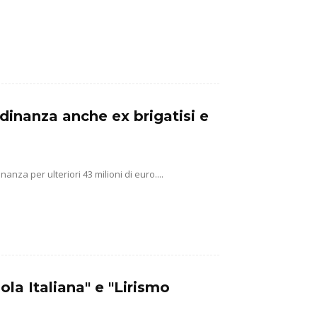
tadinanza anche ex brigatisi e
anza per ulteriori 43 milioni di euro....
ola Italiana" e "Lirismo