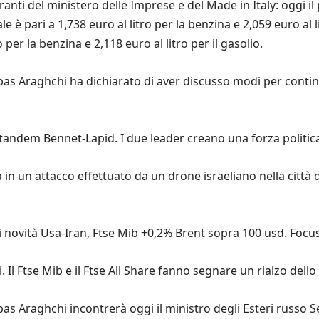
ranti del ministero delle Imprese e del Made in Italy: oggi i
e è pari a 1,738 euro al litro per la benzina e 2,059 euro al l
o per la benzina e 2,118 euro al litro per il gasolio.
bbas Araghchi ha dichiarato di aver discusso modi per continu
 tandem Bennet-Lapid. I due leader creano una forza politic
n un attacco effettuato da un drone israeliano nella città di 
di novità Usa-Iran, Ftse Mib +0,2% Brent sopra 100 usd. Foc
 Il Ftse Mib e il Ftse All Share fanno segnare un rialzo dello
bbas Araghchi incontrerà oggi il ministro degli Esteri russo 