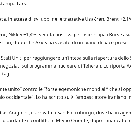
 stampa Fars.
ata, in attesa di sviluppi nelle trattative Usa-Iran. Brent +2,1
mc, Nikkei +1,4%. Seduta positiva per le principali Borse asiat
a e Iran, dopo che Axios ha svelato di un piano di pace prese
Stati Uniti per raggiungere un’intesa sulla riapertura dello
i negoziati sul programma nucleare di Teheran. Lo riporta A
tagli.
ronte unito” contro le “forze egemoniche mondiali” che si o
 occidentale”. Lo ha scritto su X l’ambasciatore iraniano in
 Abbas Araghchi, è arrivato a San Pietroburgo, dove ha in age
guardante il conflitto in Medio Oriente, dopo il mancato inc