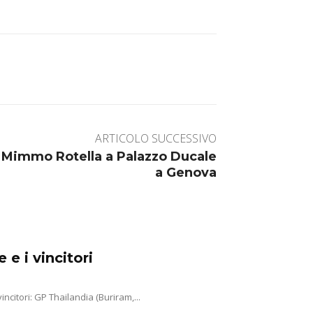
ARTICOLO SUCCESSIVO
u Mimmo Rotella a Palazzo Ducale
a Genova
e i vincitori
Roma, 9 ago. (askanews) – Questo il calendario del MotoGp 2026 ed i vincitori: GP Thailandia (Buriram,...