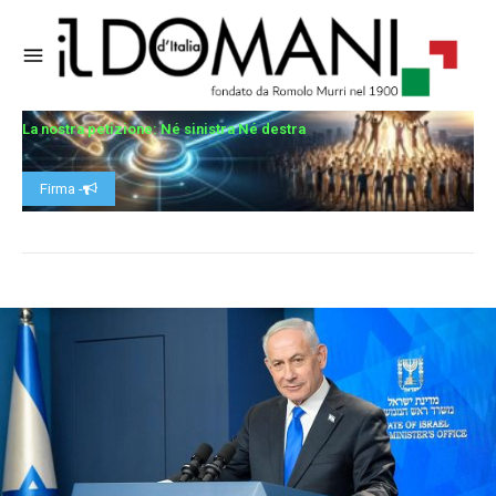
La nostra petizione: Né sinistra Né destra
Firma -