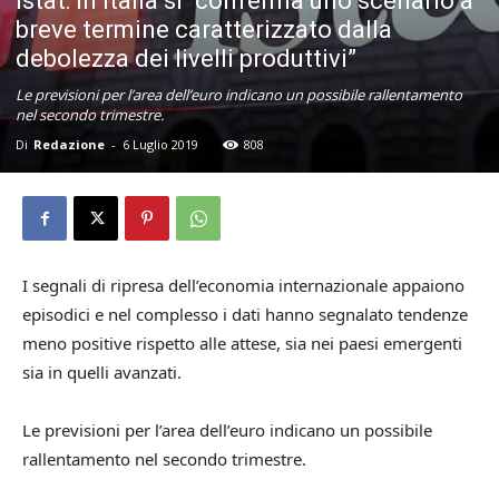
Istat: in Italia si “conferma uno scenario a
breve termine caratterizzato dalla
debolezza dei livelli produttivi”
Le previsioni per l’area dell’euro indicano un possibile rallentamento
nel secondo trimestre.
Di
Redazione
-
6 Luglio 2019
808
I segnali di ripresa dell’economia internazionale appaiono
episodici e nel complesso i dati hanno segnalato tendenze
meno positive rispetto alle attese, sia nei paesi emergenti
sia in quelli avanzati.
Le previsioni per l’area dell’euro indicano un possibile
rallentamento nel secondo trimestre.