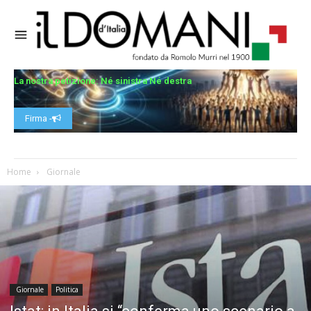
La nostra petizione: Né sinistra Né destra
Firma -
Home
Giornale
Giornale
Politica