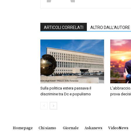
ARTICOLI CORRELATI
ALTRO DALL'AUTORE
Sulla politica estera passava il
L’abbraccio.
discrimine tra Dc e populismo
prova decis
Homepage
Chi siamo
Giornale
Askanews
VideoNews