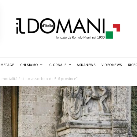
MEPAGE
CHI SIAMO
GIORNALE
ASKANEWS
VIDEONEWS
RICE
a mortalità è stato assorbito da 5-6 province”.