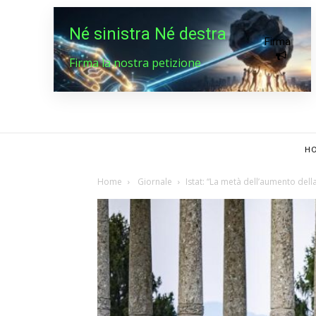
Né sinistra Né destra
Firma
Firma la nostra petizione
HO
Home
Giornale
Istat: “La metà dell’aumento dell