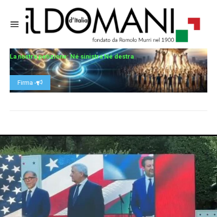
La nostra petizione: Né sinistra Né destra
Firma -