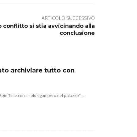
ARTICOLO SUCCESSIVO
 conflitto si stia avvicinando alla
conclusione
to archiviare tutto con
pin Time con il solo sgombero del palazzo"....