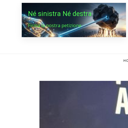
Né sinistra Né destra
Firma
Firma la nostra petizione
HO