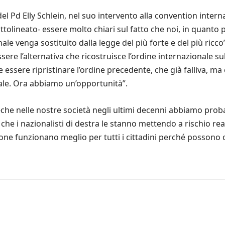
 del Pd Elly Schlein, nel suo intervento alla convention inter
ttolineato- essere molto chiari sul fatto che noi, in quant
ale venga sostituito dalla legge del più forte e del più ricc
ere l’alternativa che ricostruisce l’ordine internazionale sul
ve essere ripristinare l’ordine precedente, che già falliva, 
iale. Ora abbiamo un’opportunità”.
-che nelle nostre società negli ultimi decenni abbiamo pro
che i nazionalisti di destra le stanno mettendo a rischio r
ne funzionano meglio per tutti i cittadini perché possono offr