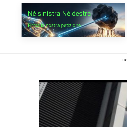
Né sinistra Né destra
Firma
Firma la nostra petizione
HO