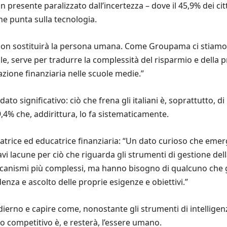
n presente paralizzato dall’incertezza – dove il 45,9% dei cit
he punta sulla tecnologia.
che non sostituirà la persona umana. Come Groupama ci stiam
ale, serve per tradurre la complessità del risparmio e della
zione finanziaria nelle scuole medie.”
dato significativo: ciò che frena gli italiani è, soprattutto, 
9,4% che, addirittura, lo fa sistematicamente.
gatrice ed educatrice finanziaria: “Un dato curioso che emerg
i lacune per ciò che riguarda gli strumenti di gestione della
canismi più complessi, ma hanno bisogno di qualcuno che gl
nza e ascolto delle proprie esigenze e obiettivi.”
erno e capire come, nonostante gli strumenti di intelligenz
io competitivo è, e resterà, l’essere umano.