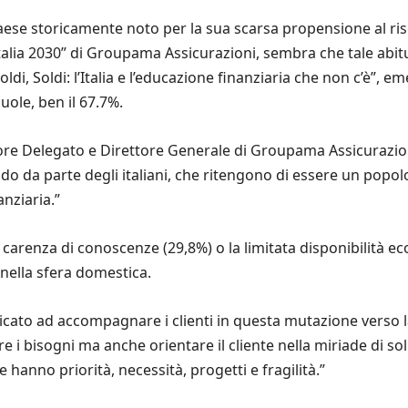
Paese storicamente noto per la sua scarsa propensione al risc
alia 2030” di Groupama Assicurazioni, sembra che tale abitu
oldi, Soldi: l’Italia e l’educazione finanziaria che non c’è”,
uole, ben il 67.7%.
atore Delegato e Direttore Generale di Groupama Assicurazion
ido da parte degli italiani, che ritengono di essere un popo
nziaria.”
a carenza di conoscenze (29,8%) o la limitata disponibilità 
nella sfera domestica.
icato ad accompagnare i clienti in questa mutazione verso 
 i bisogni ma anche orientare il cliente nella miriade di solu
e hanno priorità, necessità, progetti e fragilità.”