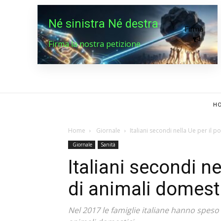
Né sinistra Né destra
Firma
Firma la nostra petizione
HO
Home
Giornale
Italiani secondi nella Ue per il 
Giornale
Sanità
Italiani secondi n
di animali domest
Nel 2017 le famiglie italiane hanno speso 