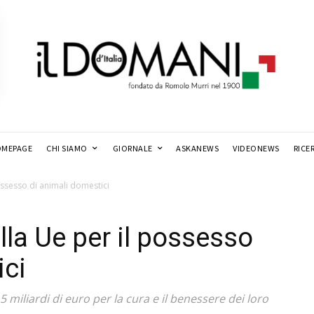
MEPAGE
CHI SIAMO
GIORNALE
ASKANEWS
VIDEONEWS
RICE
possesso di animali domestici
ella Ue per il possesso
ici
5 miliardi di euro per la cura e il benessere dei loro