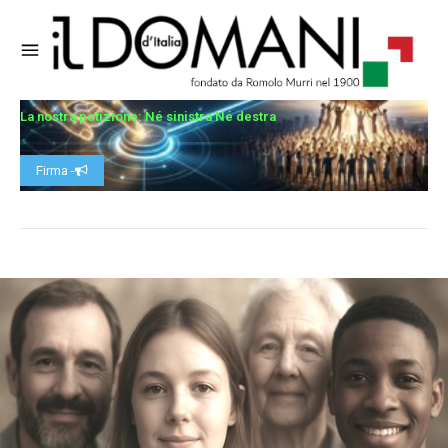
La nostra petizione: Né sinistra Né destra
Firma -