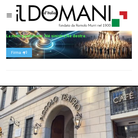
La nostra petizione: Né sinistra Né destra
Firma -