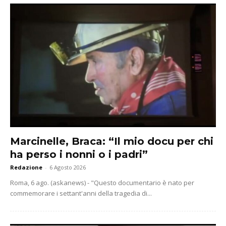
Marcinelle, Braca: “Il mio docu per chi
ha perso i nonni o i padri”
Redazione
-
6 Agosto 2026
Roma, 6 ago. (askanews) - "Questo documentario è nato per
commemorare i settant'anni della tragedia di...